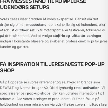
FRA MESSESTAND TIL KOMPLEKSE
UDENDØRS SETUPS
Vores cases viser bredden af vores ekspertise. Uanset om det
drejer sig om en
messestand
, der skal skille sig ud indendørs, eller
et robust
outdoor setup
til motorsport eller festivaller, fokuserer vi
på driftssikkerhed. Ved at vælge
støjfrie og lufttætte løsninger
,
undgår I konstante blæsere og skaber et professionelt miljø for jeres
kunder og gæster.
FÅ INSPIRATION TIL JERES NÆSTE POP-UP
SHOP
Gå på opdagelse i vores referencer og se, hvordan brands som
DEWALT og Normal bruger AXION til lynhurtig
retail activation
. Vi
specialiserer os i
pop-up shops
, der kan udrulles internationalt på
rekordtid. Alle vores løsninger er produceret i EU med fokus på
holdbarhed og nem rebranding via udskiftelige covers, hvilket sikrer