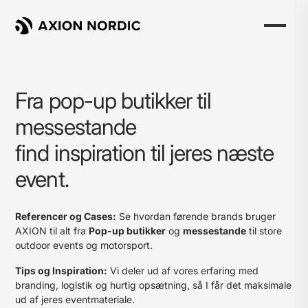
Fra pop-up butikker til
messestande
find inspiration til jeres næste
event.
Referencer og Cases:
Se hvordan førende brands bruger
AXION til alt fra
Pop-up butikker
og
messestande
til store
outdoor events og motorsport.
Målportaler og Eventbranding: Skab
Anatomien bag en investering:
Tips og Inspiration:
Vi deler ud af vores erfaring med
synlighed til sportsevents
Hvorfor AXION-produkter holder i 10+
branding, logistik og hurtig opsætning, så I får det maksimale
år
Totalbranding og Rebranding: Fra
ud af jeres eventmateriale.
FAXE KONDI, SALLING GROUP, UNOX, FCK...