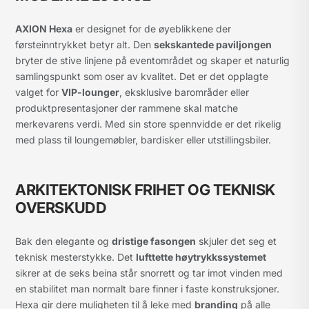
AXION Hexa
er designet for de øyeblikkene der
førsteinntrykket betyr alt. Den
sekskantede paviljongen
bryter de stive linjene på eventområdet og skaper et naturlig
samlingspunkt som oser av kvalitet. Det er det opplagte
valget for
VIP-lounger
, eksklusive barområder eller
produktpresentasjoner der rammene skal matche
merkevarens verdi. Med sin store spennvidde er det rikelig
med plass til loungemøbler, bardisker eller utstillingsbiler.
ARKITEKTONISK FRIHET OG TEKNISK
OVERSKUDD
Bak den elegante og
dristige fasongen
skjuler det seg et
teknisk mesterstykke. Det
lufttette høytrykkssystemet
sikrer at de seks beina står snorrett og tar imot vinden med
en stabilitet man normalt bare finner i faste konstruksjoner.
Hexa gir dere muligheten til å leke med
branding
på alle