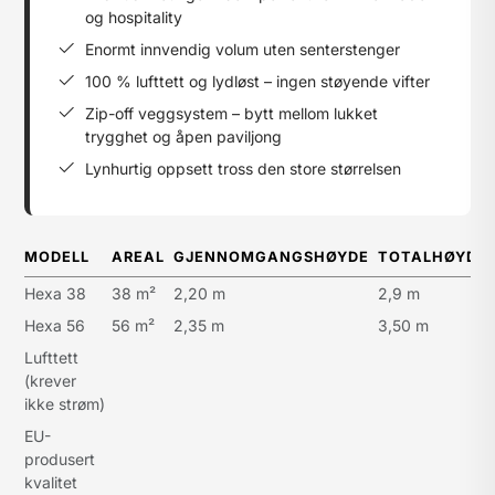
og hospitality
Enormt innvendig volum uten senterstenger
100 % lufttett og lydløst – ingen støyende vifter
Zip-off veggsystem – bytt mellom lukket
trygghet og åpen paviljong
Lynhurtig oppsett tross den store størrelsen
MODELL
AREAL
GJENNOMGANGSHØYDE
TOTALHØYDE
Hexa 38
38 m²
2,20 m
2,9 m
Hexa 56
56 m²
2,35 m
3,50 m
Lufttett
(krever
ikke strøm)
EU-
produsert
kvalitet