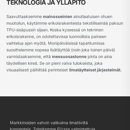
TEKNOLOGIA JA YLLÄPITO
Saavuttaaksemme
mainosseinien
ainutlaatuisen ohuen
muotoilun, käytämme erikoisrakenteista tekstiiliseinää paksun
TPU-sisäpussin sijaan. Koska kyseessä on tekninen
erikoisrakenne, on odotettavissa luonnollista paineen
vaihtelua ajan myötä. Monipäiväisissä tapahtumissa
suosittelemme nopeaa lisätäyttöä (noin joka toinen päivä)
varmistaaksemme, että
messuosastonne
pinta on aina
täydellisen kireä. Se on pieni vaiva tuloksesta, joka
visuaalisesti päihittää perinteiset
ilmatäytteiset järjestelmät
.
Markkinoiden vahvin valikoima ilmatiiviitä
konsepteja. Toimitamme EU:ssa valmistettuja