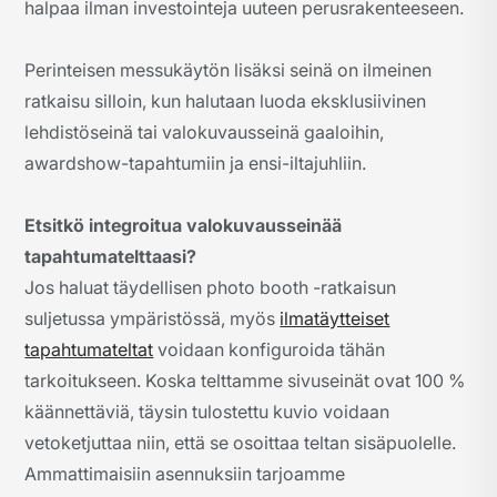
halpaa ilman investointeja uuteen perusrakenteeseen.
Perinteisen messukäytön lisäksi seinä on ilmeinen
ratkaisu silloin, kun halutaan luoda eksklusiivinen
lehdistöseinä tai valokuvausseinä gaaloihin,
awardshow-tapahtumiin ja ensi-iltajuhliin.
Etsitkö integroitua valokuvausseinää
tapahtumatelttaasi?
Jos haluat täydellisen photo booth -ratkaisun
suljetussa ympäristössä, myös
ilmatäytteiset
tapahtumateltat
voidaan konfiguroida tähän
tarkoitukseen. Koska telttamme sivuseinät ovat 100 %
käännettäviä, täysin tulostettu kuvio voidaan
vetoketjuttaa niin, että se osoittaa teltan sisäpuolelle.
Ammattimaisiin asennuksiin tarjoamme