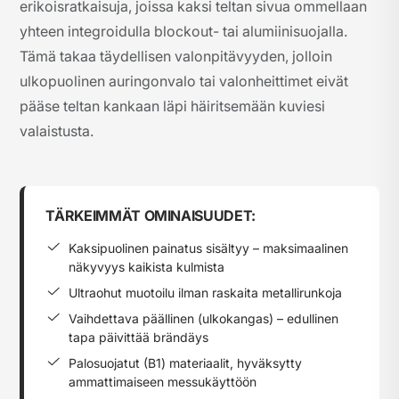
erikoisratkaisuja, joissa kaksi teltan sivua ommellaan
yhteen integroidulla blockout- tai alumiinisuojalla.
Tämä takaa täydellisen valonpitävyyden, jolloin
ulkopuolinen auringonvalo tai valonheittimet eivät
pääse teltan kankaan läpi häiritsemään kuviesi
valaistusta.
TÄRKEIMMÄT OMINAISUUDET:
Kaksipuolinen painatus sisältyy – maksimaalinen
näkyvyys kaikista kulmista
Ultraohut muotoilu ilman raskaita metallirunkoja
Vaihdettava päällinen (ulkokangas) – edullinen
tapa päivittää brändäys
Palosuojatut (B1) materiaalit, hyväksytty
ammattimaiseen messukäyttöön