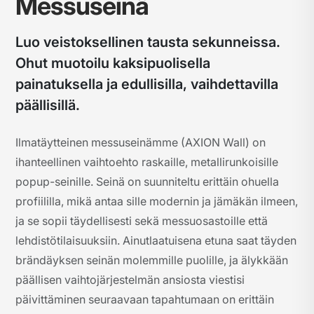
Messuseinä
Luo veistoksellinen tausta sekunneissa.
Ohut muotoilu kaksipuolisella
painatuksella ja edullisilla, vaihdettavilla
päällisillä.
Ilmatäytteinen messuseinämme (AXION Wall) on
ihanteellinen vaihtoehto raskaille, metallirunkoisille
popup-seinille. Seinä on suunniteltu erittäin ohuella
profiililla, mikä antaa sille modernin ja jämäkän ilmeen,
ja se sopii täydellisesti sekä messuosastoille että
lehdistötilaisuuksiin. Ainutlaatuisena etuna saat täyden
brändäyksen seinän molemmille puolille, ja älykkään
päällisen vaihtojärjestelmän ansiosta viestisi
päivittäminen seuraavaan tapahtumaan on erittäin