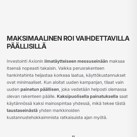
MAKSIMAALINEN ROI VAIHDETTAVILLA
PÄÄLLISILLÄ
Investointi Axionin
ilmatäytteiseen messuseinään
maksaa
itsensä nopeasti takaisin. Vaikka perusrakenteen
hankintahinta heijastaa korkeaa laatua, käyttökustannukset
ovat minimaaliset. Kun aloitat uuden kampanjan, tilaat vain
uuden
painetun päällisen
, joka vedetään helposti olemassa
olevan rakenteen päälle.
Kaksipuolisella painatuksella
saat
käytännössä kaksi mainospintaa yhdessä, mikä tekee tästä
taustaseinästä
yhden markkinoiden
kustannustehokkaimmista ratkaisuista ajan myötä.