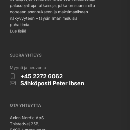
palosuojattuja ratkaisuja, jotka on suunniteltu
nopeaan asennukseen ja maksimaaliseen
näkyvyyteen – täysin ilman meluisia
puhaltimia.
Lue lisää
SUORA YHTEYS
Myynti ja neuvonta
+45 2272 6062
Sähköposti Peter Ibsen
OTA YHTEYTTÄ
Axion Nordic ApS
Thistedvej 25B,
9400 Nørresundby